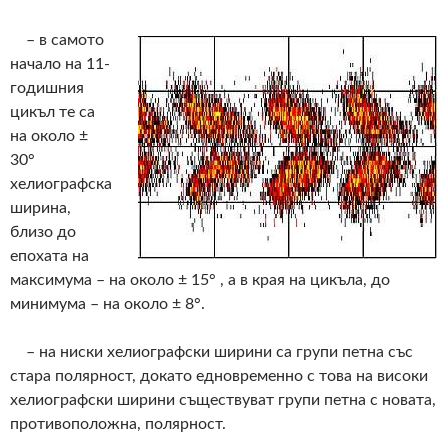
– в самото
начало на 11-
годишния
цикъл те са
на около ±
30°
хелиографска
ширина,
близо до
епохата на
максимума – на около ± 15° , а в края на цикъла, до
минимума – на около ± 8°.
– на ниски хелиографски ширини са групи петна със
стара полярност, докато едновременно с това на високи
хелиографски ширини съществуват групи петна с новата,
противоположна, полярност.