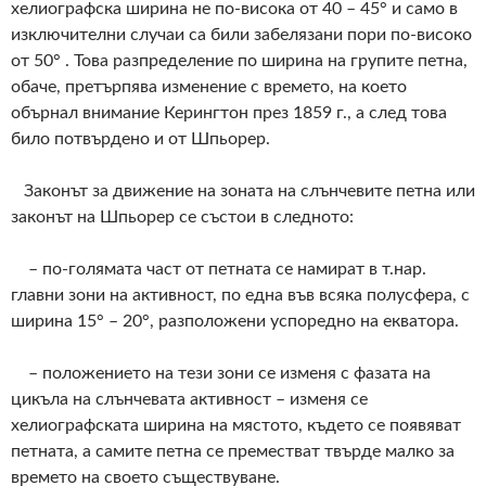
хелиографска ширина не по-висока от 40 – 45° и само в
изключителни случаи са били забелязани пори по-високо
от 50° . Това разпределение по ширина на групите петна,
обаче, претърпява изменение с времето, на което
обърнал внимание Керингтон през 1859 г., а след това
било потвърдено и от Шпьорер.
Законът за движение на зоната на слънчевите петна или
законът на Шпьорер се състои в следното:
– по-голямата част от петната се намират в т.нар.
главни зони на активност, по една във всяка полусфера, с
ширина 15° – 20°, разположени успоредно на екватора.
– положението на тези зони се изменя с фазата на
цикъла на слънчевата активност – изменя се
хелиографската ширина на мястото, където се появяват
петната, а самите петна се преместват твърде малко за
времето на своето съществуване.