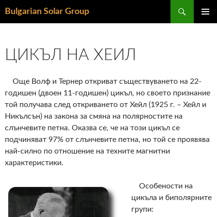
Търсене
Bulgarian Solar Group
КЪМ
ГЛАВН
СЪДЪРЖАНИЕТО
МЕНЮ
ЦИКЪЛ НА ХЕИЛ
Още Волф и Тернер откриват съществуването на 22-
годишен (двоен 11-годишен) цикъл, но своето признание
той получава след откриването от Хейл (1925 г. – Хейл и
Никълсън) на закона за смяна на полярностите на
слънчевите петна. Оказва се, че на този цикъл се
подчиняват 97% от слънчевите петна, но той се проявява
най-силно по отношение на техните магнитни
характеристики.
Особености на
цикъла и биполярните
групи: