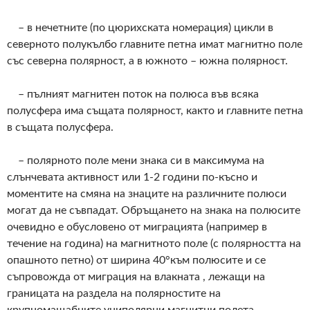
– в нечетните (по цюрихската номерация) цикли в
северното полукълбо главните петна имат магнитно поле
със северна полярност, а в южното – южна полярност.
– пълният магнитен поток на полюса във всяка
полусфера има същата полярност, както и главните петна
в същата полусфера.
– полярното поле мени знака си в максимума на
слънчевата активност или 1-2 години по-късно и
моментите на смяна на знаците на различните полюси
могат да не съвпадат. Обръщането на знака на полюсите
очевидно е обусловено от миграцията (например в
течение на година) на магнитното поле (с полярността на
опашното петно) от ширина 40°към полюсите и се
съпровожда от миграция на влакната , лежащи на
границата на раздела на полярностите на