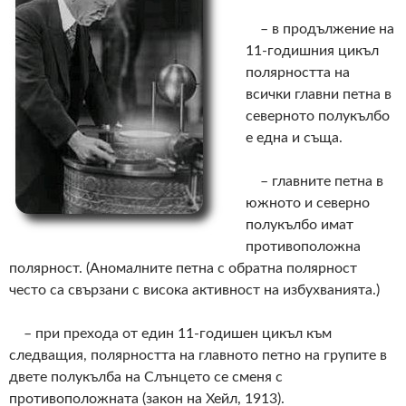
– в продължение на
11-годишния цикъл
полярността на
всички главни петна в
северното полукълбо
е една и съща.
– главните петна в
южното и северно
полукълбо имат
противоположна
полярност. (Аномалните петна с обратна полярност
често са свързани с висока активност на избухванията.)
– при прехода от един 11-годишен цикъл към
следващия, полярността на главното петно на групите в
двете полукълба на Слънцето се сменя с
противоположната (закон на Хейл, 1913).