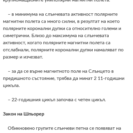
крупномащабните униполярни магнитни полета.
– в минимума на слънчевата активност полярните
магнитни полета са много силни, в резултат на което
полярните коронални дупки са относително големи и
симетрични. Близо до максимума на слънчевата
активност, когато полярните магнитни полета са
отслабнали, полярните коронални дупки намаляват по
размер и изчезват.
– за да се върне магнитното поле на Слънцето в
предишното състояние, трябва да минат 2 11-годишни
цикъла.
– 22-годишния цикъл започва с четен цикъл.
Закон на Шпьорер
Обикновено групите слънчеви петна се появяват на