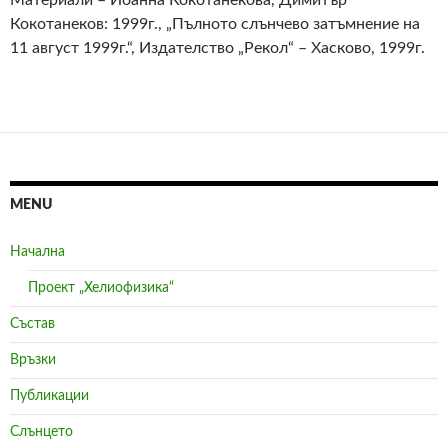
Материали – Йоанна Кокотанекова, Димитър
Кокотанеков: 1999г., „Пълното слънчево затъмнение на
11 август 1999г.“, Издателство „Рекол“ – Хасково, 1999г.
MENU
Начална
Проект „Хелиофизика“
Състав
Връзки
Публикации
Слънцето