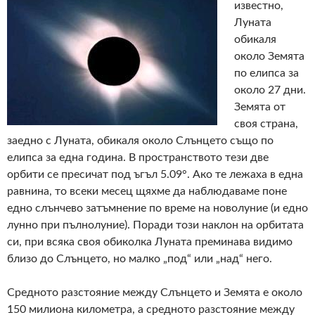
известно,
Луната
обикаля
около Земята
по елипса за
около 27 дни.
Земята от
своя страна,
заедно с Луната, обикаля около Слънцето също по
елипса за една година. В пространството тези две
орбити се пресичат под ъгъл 5.09°. Ако те лежаха в една
равнина, то всеки месец щяхме да наблюдаваме поне
едно слънчево затъмнение по време на новолуние (и едно
лунно при пълнолуние). Поради този наклон на орбитата
си, при всяка своя обиколка Луната преминава видимо
близо до Слънцето, но малко „под“ или „над“ него.
Средното разстояние между Слънцето и Земята е около
150 милиона километра, а средното разстояние между