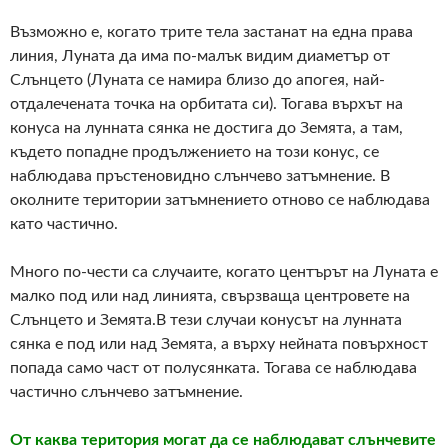
Възможно е, когато трите тела застанат на една права
линия, Луната да има по-малък видим диаметър от
Слънцето (Луната се намира близо до апогея, най-
отдалечената точка на орбитата си). Тогава върхът на
конуса на лунната сянка не достига до Земята, а там,
където попадне продължението на този конус, се
наблюдава пръстеновидно слънчево затъмнение. В
околните територии затъмнението отново се наблюдава
като частично.
Много по-чести са случаите, когато центърът на Луната е
малко под или над линията, свързваща центровете на
Слънцето и Земята.В тези случаи конусът на лунната
сянка е под или над Земята, а върху нейната повърхност
попада само част от полусянката. Тогава се наблюдава
частично слънчево затъмнение.
От каква територия могат да се наблюдават слънчевите