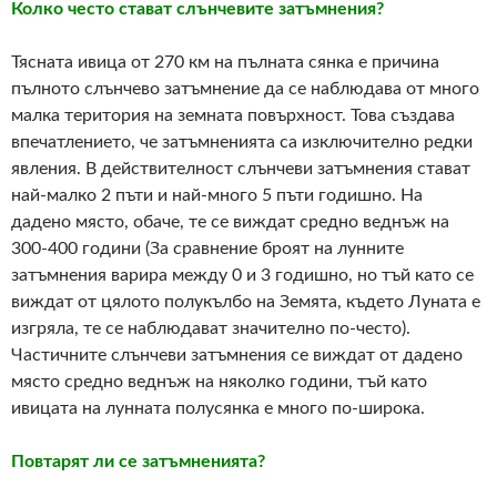
Колко често стават слънчевите затъмнения?
Тясната ивица от 270 км на пълната сянка е причина
пълното слънчево затъмнение да се наблюдава от много
малка територия на земната повърхност. Това създава
впечатлението, че затъмненията са изключително редки
явления. В действителност слънчеви затъмнения стават
най-малко 2 пъти и най-много 5 пъти годишно. На
дадено място, обаче, те се виждат средно веднъж на
300-400 години (За сравнение броят на лунните
затъмнения варира между 0 и 3 годишно, но тъй като се
виждат от цялото полукълбо на Земята, където Луната е
изгряла, те се наблюдават значително по-често).
Частичните слънчеви затъмнения се виждат от дадено
място средно веднъж на няколко години, тъй като
ивицата на лунната полусянка е много по-широка.
Повтарят ли се затъмненията?