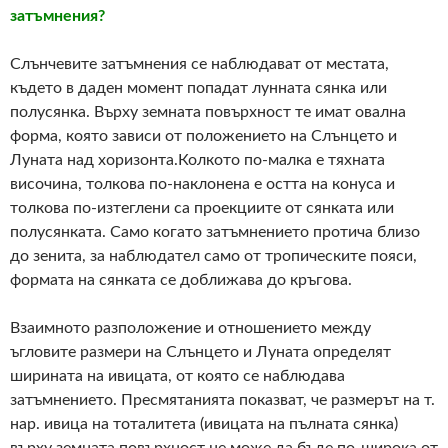
затъмнения?
Слънчевите затъмнения се наблюдават от местата,
където в даден момент попадат лунната сянка или
полусянка. Върху земната повърхност те имат овална
форма, която зависи от положението на Слънцето и
Луната над хоризонта.Колкото по-малка е тяхната
височина, толкова по-наклонена е остта на конуса и
толкова по-изтеглени са проекциите от сянката или
полусянката. Само когато затъмнението протича близо
до зенита, за наблюдател само от тропическите пояси,
формата на сянката се доближава до кръгова.
Взаимното разположение и отношението между
ъгловите размери на Слънцето и Луната определят
ширината на ивицата, от която се наблюдава
затъмнението. Пресмятанията показват, че размерът на т.
нар. ивица на тоталитета (ивицата на пълната сянка)