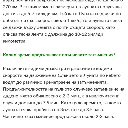
върху земната повърхност не може да бъде по-широка от
270 км. В същия момент размерът на лунната полусянка
достига до 6-7 хиляди км. Тъй като Луната се движи по
орбитат си със скорост около 1 км/с, то и лунната сянка
се движи върху Земята с почти същата скорост, като
описва тясна лента с дължина до 10-12 хиляди
километра.
Колко време продължават слънчевите затъмнения?
Различните видими диаматри и различните видими
скорости на движение на Слънцето и Луната по небето
водят до различно времетраене на затъмненията.
Продължителността на пълното слънчево затъмнение на
дадено място обикновено е 2-3 мин., а в изключителни
случаи достига до 7.5 мин. Като цяло времето, за което
лунната сянка пробягва по Земята е до 3.5 часа.
Частичното затъмнение продължава около 2-3 часа.