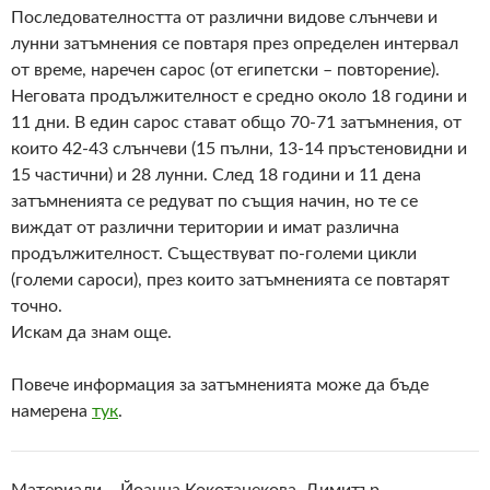
Последователността от различни видове слънчеви и
лунни затъмнения се повтаря през определен интервал
от време, наречен сарос (от египетски – повторение).
Неговата продължителност е средно около 18 години и
11 дни. В един сарос стават общо 70-71 затъмнения, от
които 42-43 слънчеви (15 пълни, 13-14 пръстеновидни и
15 частични) и 28 лунни. След 18 години и 11 дена
затъмненията се редуват по същия начин, но те се
виждат от различни територии и имат различна
продължителност. Съществуват по-големи цикли
(големи сароси), през които затъмненията се повтарят
точно.
Искам да знам още.
Повече информация за затъмненията може да бъде
намерена
тук
.