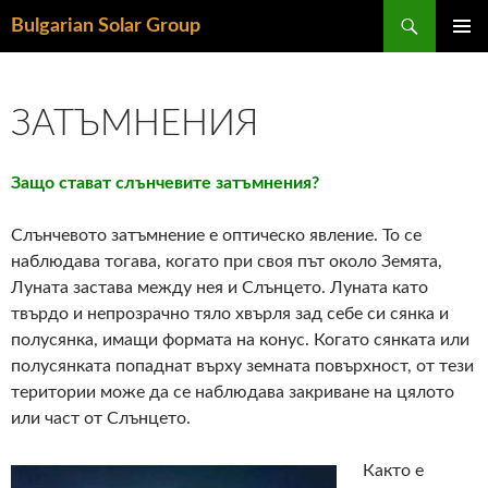
Търсене
Bulgarian Solar Group
КЪМ
ГЛАВН
СЪДЪРЖАНИЕТО
МЕНЮ
ЗАТЪМНЕНИЯ
Защо стават слънчевите затъмнения?
Слънчевото затъмнение е оптическо явление. То се
наблюдава тогава, когато при своя път около Земята,
Луната застава между нея и Слънцето. Луната като
твърдо и непрозрачно тяло хвърля зад себе си сянка и
полусянка, имащи формата на конус. Когато сянката или
полусянката попаднат върху земната повърхност, от тези
територии може да се наблюдава закриване на цялото
или част от Слънцето.
Както е