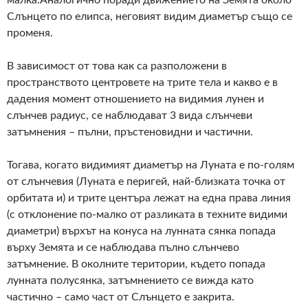
малка.Аналогично поради движението на Земята около
Слънцето по елипса, неговият видим диаметър също се
променя.
В зависимост от това как са разположени в
пространството центровете на трите тела и какво е в
дадения момент отношението на видимия лунен и
слънчев радиус, се наблюдават 3 вида слънчеви
затъмнения – пълни, пръстеновидни и частични.
Тогава, когато видимият диаметър на Луната е по-голям
от слънчевия (Луната е перигей, най-близката точка от
орбитата и) и трите центъра лежат на една права линия
(с отклонение по-малко от разликата в техните видими
диаметри) върхът на конуса на лунната сянка попада
върху Земята и се наблюдава пълно слънчево
затъмнение. В околните територии, където попада
лунната полусянка, затъмнението се вижда като
частично – само част от Слънцето е закрита.