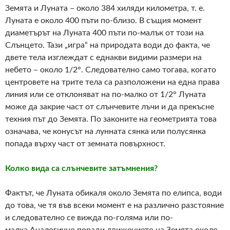
Земята и Луната – около 384 хиляди километра, т. е.
Луната е около 400 пъти по-близо. В същия момент
диаметърът на Луната 400 пъти по-малък от този на
Слънцето. Тази „игра“ на природата води до факта, че
двете тела изглеждат с еднакви видими размери на
небето – около 1/2°. Следователно само тогава, когато
центровете на трите тела са разположени на една права
линия или се отклоняват на по-малко от 1/2° Луната
може да закрие част от слънчевите лъчи и да прекъсне
техния път до Земята. По законите на геометрията това
означава, че конусът на лунната сянка или полусянка
попада върху част от земната повърхност.
Колко вида са слънчевите затъмнения?
Фактът, че Луната обикаля около Земята по елипса, води
до това, че тя във всеки момент е на различно разстояние
и следователно се вижда по-голяма или по-